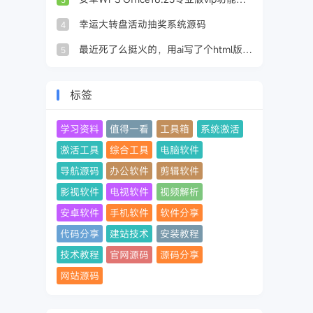
幸运大转盘活动抽奖系统源码
4
最近死了么挺火的，用ai写了个html版活着么
5
标签
学习资料
值得一看
工具箱
系统激活
激活工具
综合工具
电脑软件
导航源码
办公软件
剪辑软件
影视软件
电视软件
视频解析
安卓软件
手机软件
软件分享
代码分享
建站技术
安装教程
技术教程
官网源码
源码分享
网站源码