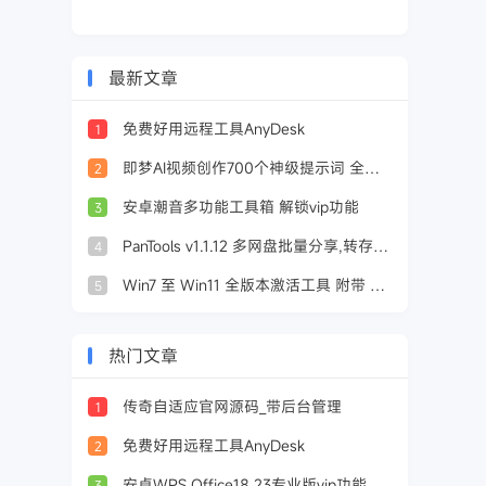
最新文章
免费好用远程工具AnyDesk
1
即梦AI视频创作700个神级提示词 全套学习教程
2
安卓潮音多功能工具箱 解锁vip功能
3
PanTools v1.1.12 多网盘批量分享,转存,重命名,资源监控,数据同步
4
Win7 至 Win11 全版本激活工具 附带 Office 激活
5
热门文章
传奇自适应官网源码_带后台管理
1
免费好用远程工具AnyDesk
2
安卓WPS Office18.23专业版vip功能已解锁PDF编辑转换工具
3